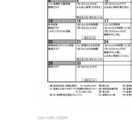
お知らせ
(
32
)
広報
(
28
)